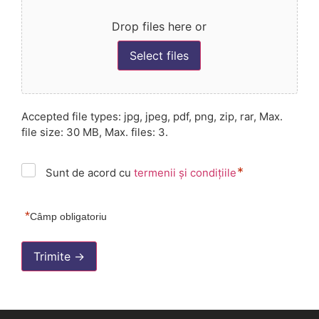
Drop files here or
Select files
Accepted file types: jpg, jpeg, pdf, png, zip, rar, Max.
file size: 30 MB, Max. files: 3.
*
Termeni
Sunt de acord cu
termenii și condițiile
și
*
Condiții
*
Câmp obligatoriu
Trimite →