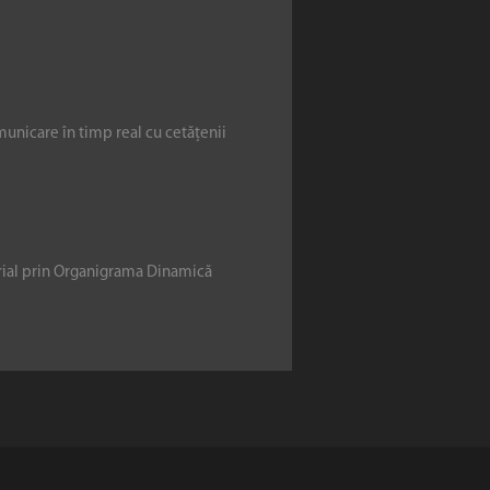
municare în timp real cu cetățenii
erial prin Organigrama Dinamică