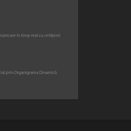
municare în timp real cu cetățenii
erial prin Organigrama Dinamică