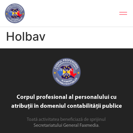
Holbav
Corpul profesional al personalului cu
atribuții în domeniul contabilității publice
Toată activitatea beneficiază de sprijinul
Secretariatului General Faxmedia
.