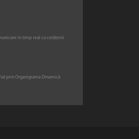
municare în timp real cu cetățenii
erial prin Organigrama Dinamică